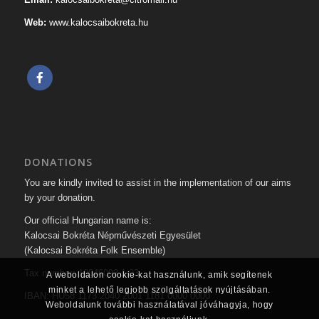
Web:
www.kalocsaibokreta.hu
DONATIONS
You are kindly invited to assist in the implementation of our aims
by your donation.
Our official Hungarian name is:
Kalocsai Bokréta Népművészeti Egyesület
(Kalocsai Bokréta Folk Ensemble)
Tax number: 19046093-1-03
A weboldalon cookie-kat használunk, amik segítenek
minket a lehető legjobb szolgáltatások nyújtásában.
IBAN: HU58 1173 2040 2001 1181 0000 0000
Weboldalunk további használatával jóváhagyja, hogy