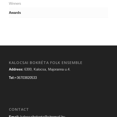
Winners
Awards
KALOCSAI BOKRÉTA FOLK ENSEMBLE
Address:
6300, Kalocsa, Majoranna u.4.
Tel:
+36703820533
CONTACT
Email:
kalocsaibokreta@citromail.hu