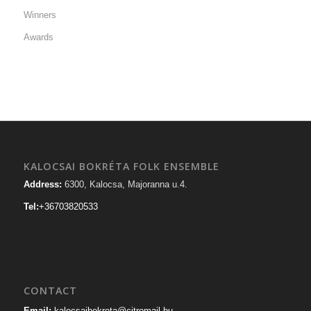
Winners
Awards
KALOCSAI BOKRÉTA FOLK ENSEMBLE
Address:
6300, Kalocsa, Majoranna u.4.
Tel:
+36703820533
CONTACT
Email:
kalocsaibokreta@citromail.hu