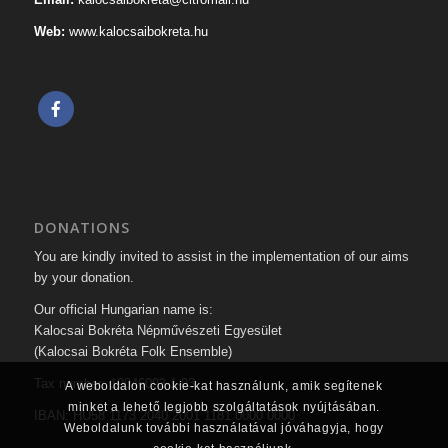
Web:
www.kalocsaibokreta.hu
DONATIONS
You are kindly invited to assist in the implementation of our aims
by your donation.
Our official Hungarian name is:
Kalocsai Bokréta Népművészeti Egyesület
(Kalocsai Bokréta Folk Ensemble)
Tax number: 19046093-1-03
A weboldalon cookie-kat használunk, amik segítenek
minket a lehető legjobb szolgáltatások nyújtásában.
IBAN: HU58 1173 2040 2001 1181 0000 0000
Weboldalunk további használatával jóváhagyja, hogy