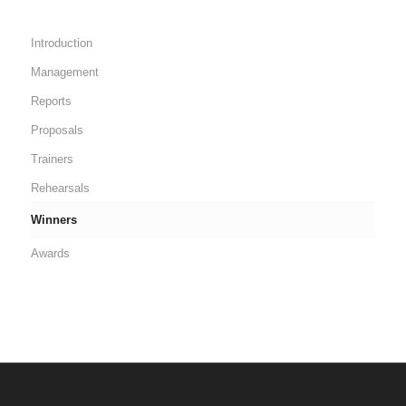
Introduction
Management
Reports
Proposals
Trainers
Rehearsals
Winners
Awards